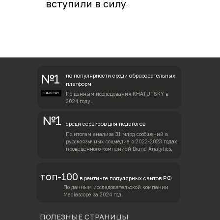
вступили в силу
.
№1
по популярности среди образовательных
платформ
По данным исследования KHATUTSKY в
2024 году.
№1
среди сервисов для педагогов
По итогам анализа 31 млрд сообщений в
русскоязычных соцмедиа в 2022-2023 годах,
проведённого компанией Brand Analytics.
топ-100
в рейтинге популярных сайтов РФ
По данным исследовательской компании
Mediascope за 2024 год.
ПОЛЕЗНЫЕ СТРАНИЦЫ