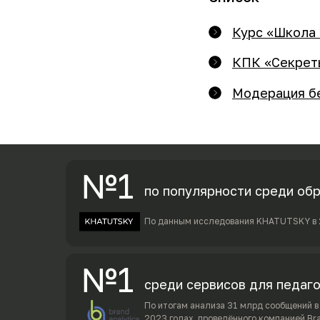
Курс «Школа 
КПК «Секрет
Модерация бе
№1
по популярности среди об
По данным исследования KHATUTSKY в 
№1
среди сервисов для педаг
По итогам анализа 31 млрд сообщений 
2023 годах, проведённого компанией Bra