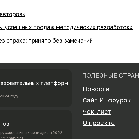
авторов»
ы успешных продаж методических разработок»
з страха: принято без замечаний
ПОЛЕЗНЫЕ СТРА
разовательных платформ
Новости
2024 году.
Сайт Инфоурок
Чек-лист
О проекте
огов
в русскоязычных соцмедиа в 2022-
nd Analytics.