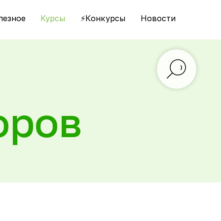
лезное
Курсы
⚡️Конкурсы
Новости
оров