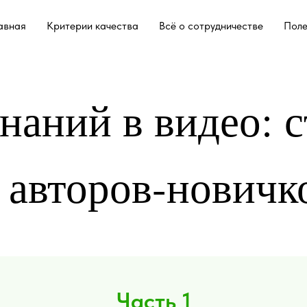
авная
Критерии качества
Всё о сотрудничестве
Поле
знаний в видео: с
авторов-новичк
Часть 1