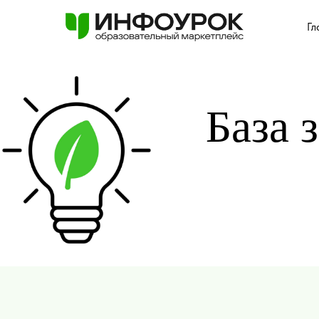
Гл
База 