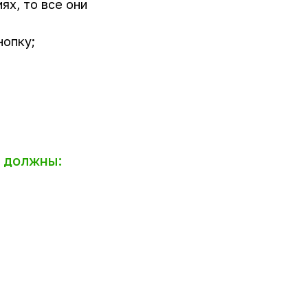
ях, то все они
нопку;
и должны: