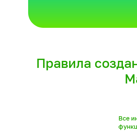
Правила созда
М
Все и
функц