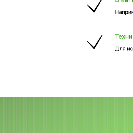
Наприм
Техни
Для ис