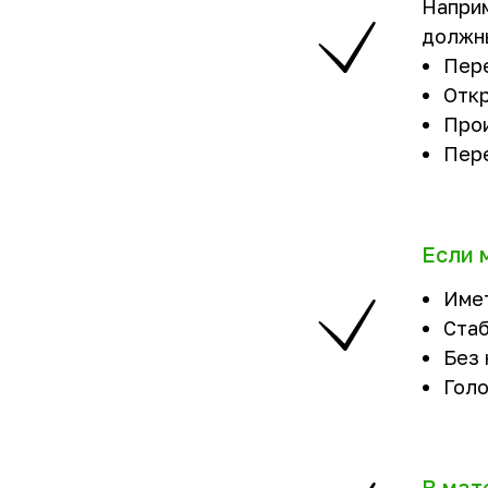
Наприм
должн
Пере
Откр
Прои
Пере
Если 
Имет
Стаб
Без 
Голо
В мат