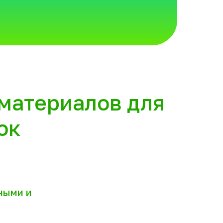
материалов для
ок
ными и