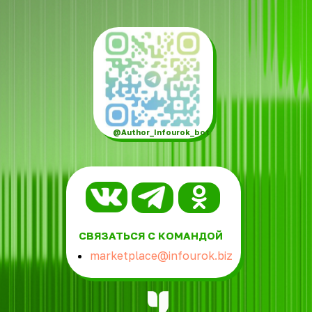
@Author_Infourok_bot
СВЯЗАТЬСЯ С КОМАНДОЙ
marketplace@infourok.biz