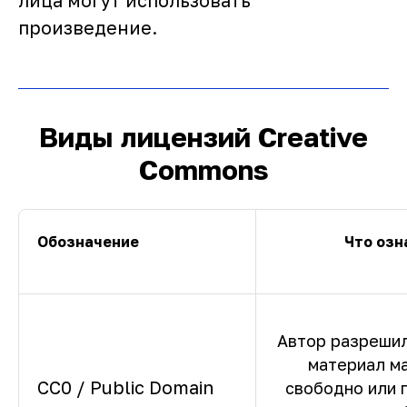
лица могут использовать
произведение.
Виды лицензий Creative
Commons
Обозначение
Что озн
Автор разрешил
материал м
CC0 / Public Domain
свободно или 