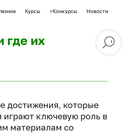
лезное
Курсы
⚡️Конкурсы
Новости
 где их
ие достижения, которые
 играют ключевую роль в
им материалам со