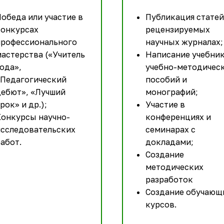
обеда или участие в
Публикация статей
конкурсах
рецензируемых
профессионального
научных журналах;
астерства («Учитель
Написание учебник
ода»,
учебно-методичес
«Педагогический
пособий и
дебют», «Лучший
монографий;
рок» и др.);
Участие в
Конкурсы научно-
конференциях и
исследовательских
семинарах с
абот.
докладами;
Создание
методических
разработок
Создание обучающ
курсов.