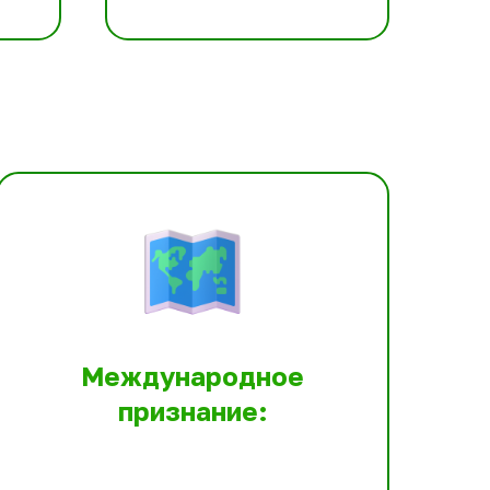
Международное
признание: