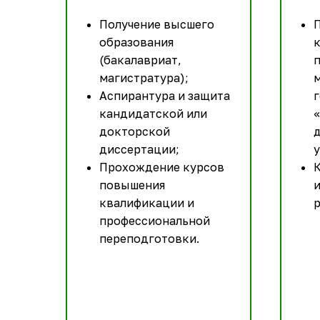
Получение высшего
П
образования
(бакалавриат,
магистратура);
м
Аспирантура и защита
г
кандидатской или
докторской
диссертации;
у
Прохождение курсов
повышения
квалификации и
р
профессиональной
переподготовки.