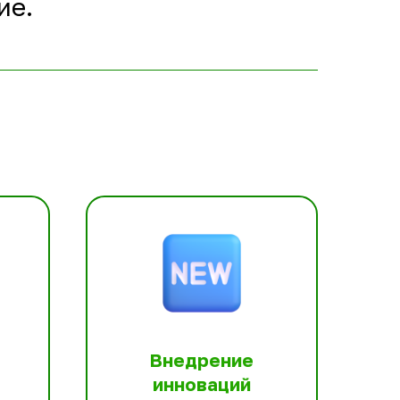
ие.
Внедрение
инноваций