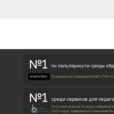
№1
по популярности среди об
По данным исследования KHATUTSKY в 
№1
среди сервисов для педаг
По итогам анализа 31 млрд сообщений 
2023 годах, проведённого компанией Bra