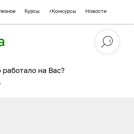
лезное
Курсы
⚡️Конкурсы
Новости
а
 работало на Вас?
.