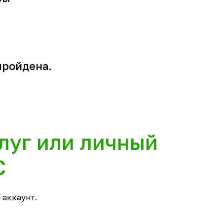
пройдена.
луг или личный
С
 аккаунт.