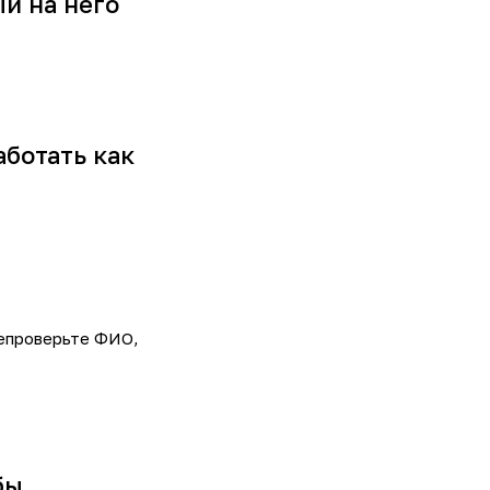
й на него
аботать как
репроверьте ФИО,
бы