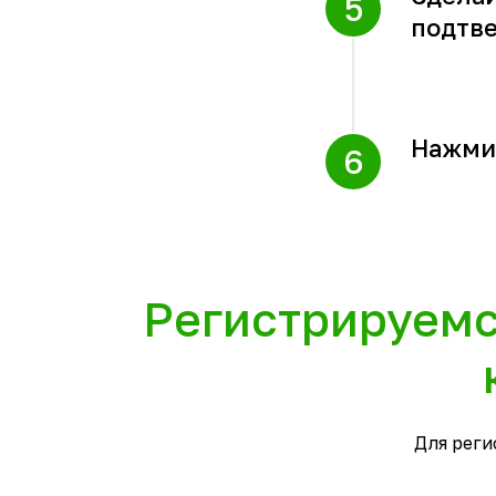
подтве
Нажмит
Регистрируемс
Для реги