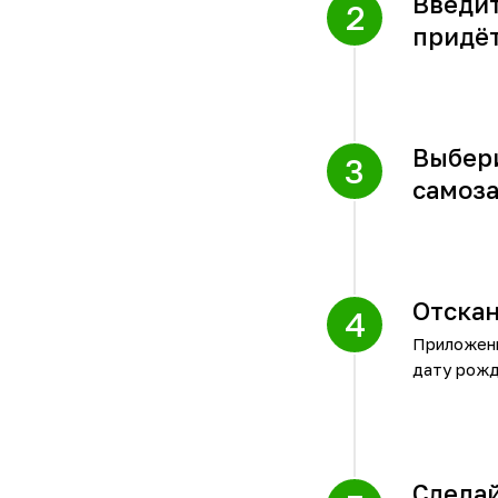
Введит
придёт
Выбери
самоз
Отскан
Приложени
дату рожд
Сделай