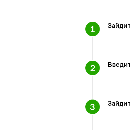
Зайдит
Введит
Зайди