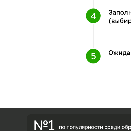
Заполн
(выбир
Ожидай
№1
по популярности среди об