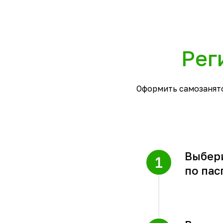
Рег
Оформить самозанято
Выбери
по пас