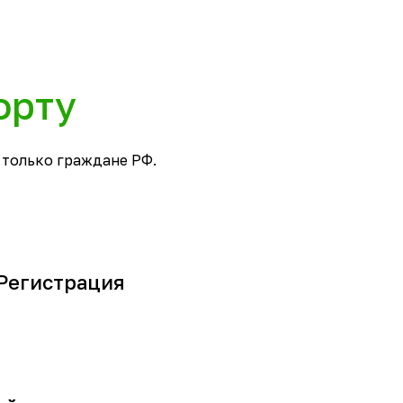
орту
 только граждане РФ.
«Регистрация