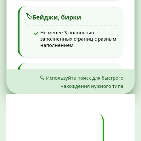
🏷
Бейджи, бирки
Не менее 3 полностью
заполненных страниц с разным
наполнением.
📋
Билеты для экзаменов
🔍
Используйте поиск для быстрого
нахождения нужного типа
Не менее 2 полностью
заполненных страниц.
Размер шрифта: не более 16 пт.
Наличие структуры: заголовки,
списки, нумерация.
Поля не более 2 см с каждой
стороны.