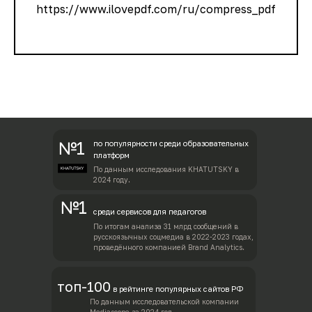
https://www.ilovepdf.com/ru/compress_pdf
№1
по популярности среди образовательных
платформ
По данным исследования KHATUTSKY в
2024 году.
№1
среди сервисов для педагогов
По итогам анализа 31 млрд сообщений в
русскоязычных соцмедиа в 2022-2023 годах,
проведённого компанией Brand Analytics.
топ-100
в рейтинге популярных сайтов РФ
По данным исследовательской компании