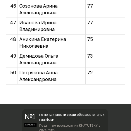
46
Созонова Арина
77
Александровна
47
Иванова Ирина
77
Владимировна
48
Аникина Екатерина
75
Николаевна
49
Демидова Ольга
73
Александровна
50
Петрякова Анна
72
Александровна
№1
по популярности среди образовательных
платформ
По данным исследования KHATUTSKY в
2024 году.