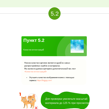
5.2
Пункт 5.2
Качество иллюстраций
Низкое качество картинок является одной из самых
распространённых ошибок в материалах.
Мы вынесли данные критерии в дополнительный чек-лист
«Качество иллюстраций»
Улучшить качество изображения можно с помощью
сервиса:
https://bigjpg.com/
Для проверки увеличьте масштаб
материала до 125 % при просмотре.