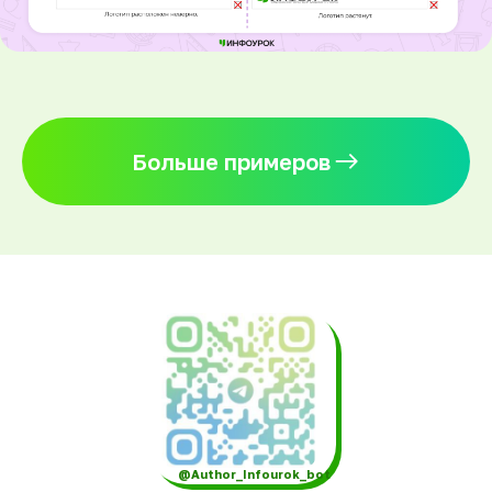
Больше примеров
@Author_Infourok_bot