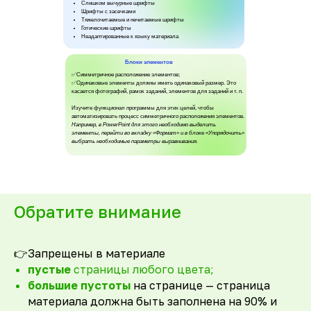
Слишком вычурные шрифты
Шрифты с засечками
Тяжелочитаемые и нечитаемые шрифты
Готические шрифты
Неадаптированные к языку материала
Блоки элементов
✅Симметричное расположение элементов;
✅Одинаковые элементы должны иметь одинаковый размер. Это
касается фотографий, рамок заданий, элементов для заданий и т. п.
Изучите функционал программы для этих целей, чтобы
автоматизировать процесс симметричного расположения элементов.
Например, в PowerPoint для этого необходимо выделить
элементы, перейти во вкладку «Формат» и в блоке «Упорядочить»
выбрать необходимые параметры выравнивания.
Обратите внимание
👉Запрещены в материале
пустые
страницы любого цвета;
большие пустоты
на странице — страница
материала должна быть заполнена на 90% и