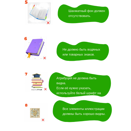
Шахматный фон должен
отсутствовать.
Не должно быть водяных
или товарных знаков.
Атрибуция не должна быть
видна.
Если её нужно указать,
используйте белый шрифт на
белом фоне.
Все элементы иллюстрации
должны быть хорошо видны.