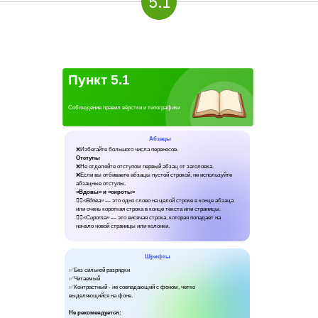
5.1
Пункт 5.1
Соблюдение правил вёрстки и типографики
Абзацы
❌Избегайте большого числа переносов.
Отступы
❌Не отделяйте отступом первый абзац от заголовка.
❌Если вы отбиваете абзацы пустой строкой, не используйте
абзацные отступы.
«Вдовы» и «сироты»
👉🏻«Вдова»
— это одно слово на целой строке в конце абзаца
или очень короткая строка в конце текста или страницы.
👉🏻
«Сирота»
— это висячая строка, которая попадает на
начало новой страницы или колонки.
Шрифты
✅Без сильной разрядки
✅Читаемый
✅Контрастный - не совпадающий с фоном, четко
выделяющийся на фоне.
Не рекомендуется: